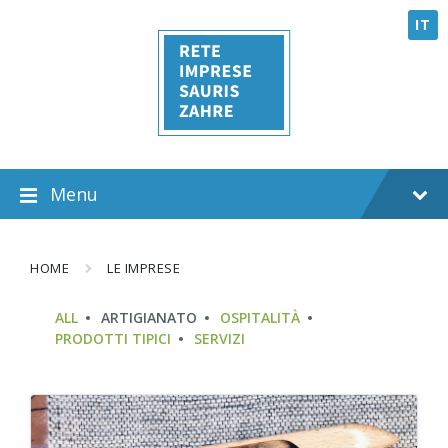
Skip
Skip
Skip
to
to
to
IT
content
main
footer
navigation
Menu
HOME
LE IMPRESE
CATEGORIES:
ALL
ARTIGIANATO
OSPITALITÀ
PRODOTTI TIPICI
SERVIZI